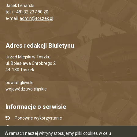
Jacek Lenarski
tel.
(+48) 32 237 80 20
e-mail:
admin@toszek.pl
Adres redakcji Biuletynu
Urząd Miejski w Toszku
ul. Bolesława Chrobrego 2
44-180 Toszek
powiat gliwicki
województwo śląskie
Informacje o serwisie
Ponowne wykorzystanie
Udostępnianie informacji publicznej
W ramach naszej witryny stosujemy pliki cookies w celu
Mapa serwisu