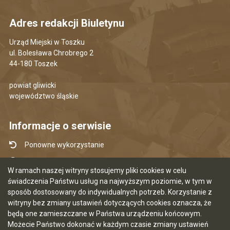
Adres redakcji Biuletynu
Urząd Miejski w Toszku
ul. Bolesława Chrobrego 2
44-180 Toszek
powiat gliwicki
województwo śląskie
Informacje o serwisie
Ponowne wykorzystanie
Udostępnianie informacji publicznej
W ramach naszej witryny stosujemy pliki cookies w celu
Mapa serwisu
świadczenia Państwu usług na najwyższym poziomie, w tym w
sposób dostosowany do indywidualnych potrzeb. Korzystanie z
Instrukcja obsługi
witryny bez zmiany ustawień dotyczących cookies oznacza, że
Statystyki oglądalności
będą one zamieszczane w Państwa urządzeniu końcowym.
Możecie Państwo dokonać w każdym czasie zmiany ustawień
Ostatnia aktualizacja BIP: 07.08.2026 12:50