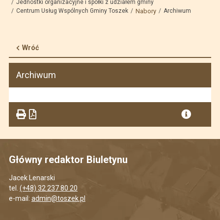
Jednostki organizacyjne i spółki z udziałem gminy
Centrum Usług Wspólnych Gminy Toszek
Nabory
Archiwum
Wróć
Archiwum
Główny redaktor Biuletynu
Jacek Lenarski
tel.
(+48) 32 237 80 20
e-mail:
admin@toszek.pl