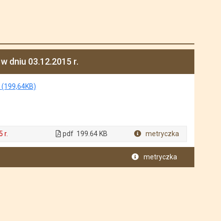
 dniu 03.12.2015 r.
. (199,64KB)
 r.
pdf
199.64 KB
metryczka
Plik w formacie
metryczka