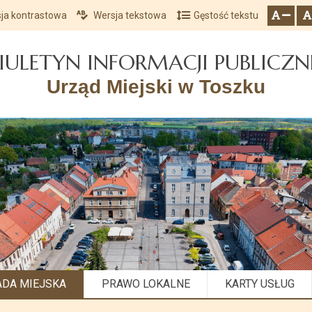
ja kontrastowa
Wersja tekstowa
Gęstość tekstu
Przejdź do głównego menu
Przejdź do mapy serwisu
Przejdź do treści
zresetuj
zmniejsz czcionkę
IULETYN INFORMACJI PUBLICZN
Urząd Miejski w Toszku
ADA MIEJSKA
PRAWO LOKALNE
KARTY USŁUG