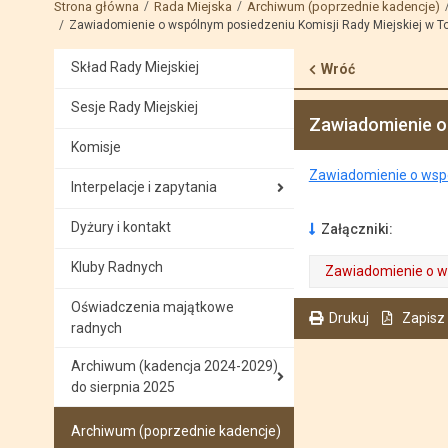
Strona główna
Rada Miejska
Archiwum (poprzednie kadencje)
Zawiadomienie o wspólnym posiedzeniu Komisji Rady Miejskiej w To
Skład Rady Miejskiej
Wróć
Sesje Rady Miejskiej
Zawiadomienie o 
Komisje
Zawiadomienie o wspól
Interpelacje i zapytania
Dyżury i kontakt
Załączniki:
Kluby Radnych
Zawiadomienie o ws
. Plik w formacie: pdf
. Rozmiar pliku: 199.64 KB
. Otwiera się w nowej karcie.
Oświadczenia majątkowe
Drukuj
Zapisz
radnych
. Ta sama treść dostępna jest na bieżącej stronie
Archiwum (kadencja 2024-2029)
do sierpnia 2025
Archiwum (poprzednie kadencje)