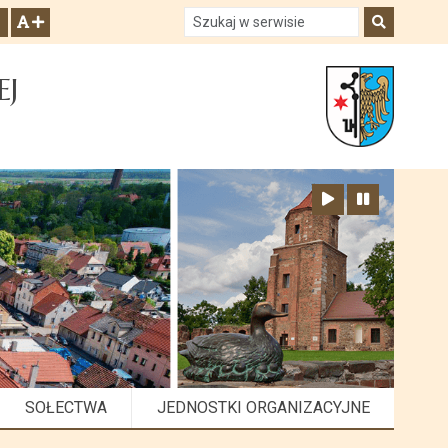
Szukaj w serwisie
Szukaj
zwiększ czcionkę
EJ
Zatrzymaj animację
Odtwórz animację
SOŁECTWA
JEDNOSTKI ORGANIZACYJNE