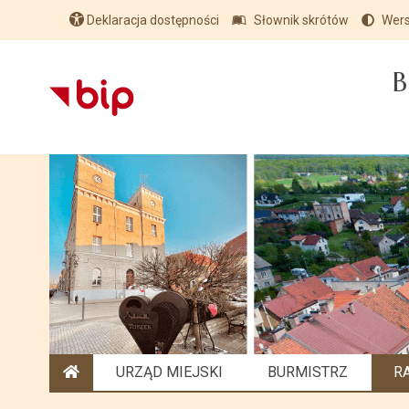
Deklaracja dostępności
Słownik skrótów
Wers
B
URZĄD MIEJSKI
BURMISTRZ
R
STRONA GŁÓWNA