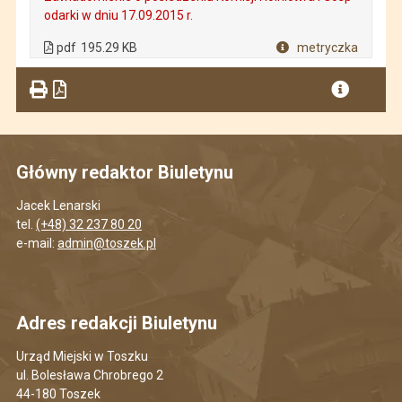
odarki w dniu 17.09.2015 r.
. Plik w formacie: pdf
. Rozmiar pliku: 195.29 KB
. Otwiera się w nowej karcie.
pdf
195.29 KB
metryczka
Plik w formacie
Główny redaktor Biuletynu
Jacek Lenarski
tel.
(+48) 32 237 80 20
e-mail:
admin@toszek.pl
Adres redakcji Biuletynu
Urząd Miejski w Toszku
ul. Bolesława Chrobrego 2
44-180 Toszek