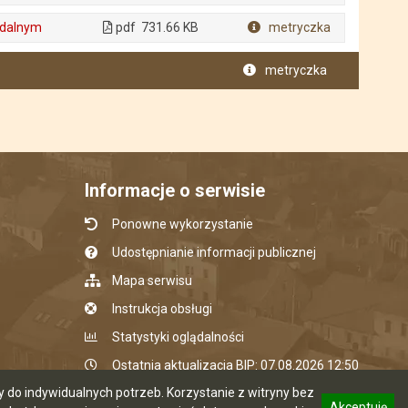
Plik w formacie
 zdalnym
pdf
731.66 KB
metryczka
Plik w formacie
metryczka
Informacje o serwisie
Ponowne wykorzystanie
Udostępnianie informacji publicznej
Mapa serwisu
Instrukcja obsługi
Statystyki oglądalności
Ostatnia aktualizacja BIP: 07.08.2026 12:50
do indywidualnych potrzeb. Korzystanie z witryny bez
Akceptuję