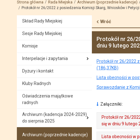
Strona główna
Rada Miejska
Archiwum (poprzednie kadencje)
Protokół nr 26/2022 z posiedzenia Komisji Skarg, Wniosków i Petycji 
Skład Rady Miejskiej
Wróć
Sesje Rady Miejskiej
Protokół nr 26/20
dniu 9 lutego 202
Komisje
Interpelacje i zapytania
Protokół nr 26/2022 z 
(186,37KB)
Dyżury i kontakt
Lista obecności w pos
Kluby Radnych
Sprawozdanie z Komisj
Oświadczenia majątkowe
radnych
Załączniki:
Archiwum (kadencja 2024-2029)
Protokół nr 26/2022
do sierpnia 2025
się w dniu 9 lutego 
. Plik w formacie: pdf
. Rozmiar pliku: 186.37 KB
. Otwiera się w nowej karcie.
Archiwum (poprzednie kadencje)
Lista obecności w 