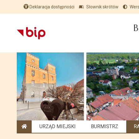
Deklaracja dostępności
Słownik skrótów
Wers
B
URZĄD MIEJSKI
BURMISTRZ
R
STRONA GŁÓWNA