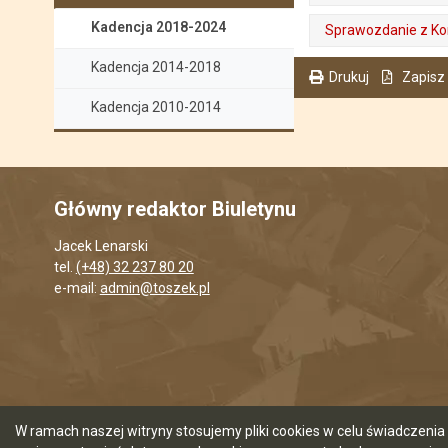
. Plik w formacie: pdf
. Rozmiar pliku: 278.53 KB
. Otwiera się w nowej karcie.
Kadencja 2018-2024
Sprawozdanie z Komi
. Plik w formacie: pdf
. Rozmiar pliku: 731.66 KB
. Otwiera się w nowej karcie.
Kadencja 2014-2018
Drukuj
Zapisz
. Ta sama treść dostępna jest na bieżącej stronie
Kadencja 2010-2014
Główny redaktor Biuletynu
Jacek Lenarski
tel.
(+48) 32 237 80 20
e-mail:
admin@toszek.pl
W ramach naszej witryny stosujemy pliki cookies w celu świadczen