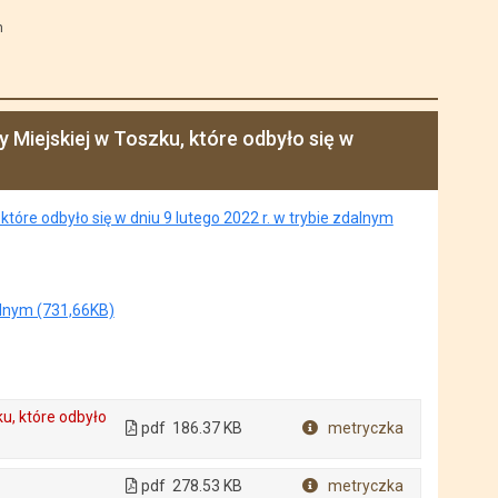
m
 Miejskiej w Toszku, które odbyło się w
które odbyło się w dniu 9 lutego 2022 r. w trybie zdalnym
alnym (731,66KB)
ku, które odbyło
pdf
186.37 KB
metryczka
Plik w formacie
pdf
278.53 KB
metryczka