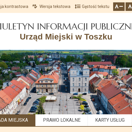
ja kontrastowa
Wersja tekstowa
Gęstość tekstu
Przejdź do głównego menu
Przejdź do mapy serwisu
Przejdź do treści
zresetuj
zmniejsz czcionkę
IULETYN INFORMACJI PUBLICZN
Urząd Miejski w Toszku
ADA MIEJSKA
PRAWO LOKALNE
KARTY USŁUG