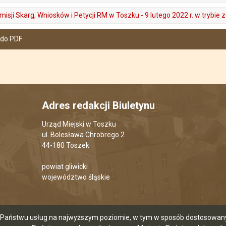
sji Skarg, Wniosków i Petycji RM w Toszku - 9 lutego 2022 r. w trybie
 do PDF
Adres redakcji Biuletynu
Urząd Miejski w Toszku
ul. Bolesława Chrobrego 2
44-180 Toszek
powiat gliwicki
województwo śląskie
ia Państwu usług na najwyższym poziomie, w tym w sposób dostosowany 