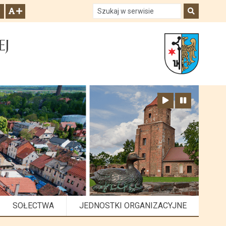
Szukaj w serwisie
Szukaj
zwiększ czcionkę
EJ
Zatrzymaj animację
Odtwórz animację
SOŁECTWA
JEDNOSTKI ORGANIZACYJNE