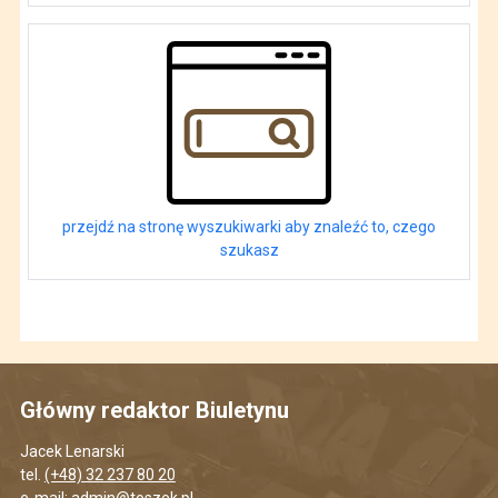
przejdź na stronę wyszukiwarki aby znaleźć to, czego
szukasz
Główny redaktor Biuletynu
Jacek Lenarski
tel.
(+48) 32 237 80 20