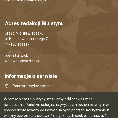
e-mail:
admin@toszek.pl
Adres redakcji Biuletynu
Urząd Miejski w Toszku
ul. Bolesława Chrobrego 2
44-180 Toszek
powiat gliwicki
województwo śląskie
Informacje o serwisie
Ponowne wykorzystanie
Udostępnianie informacji publicznej
W ramach naszej witryny stosujemy pliki cookies w celu
Mapa serwisu
świadczenia Państwu usług na najwyższym poziomie, w tym w
sposób dostosowany do indywidualnych potrzeb. Korzystanie z
Instrukcja obsługi
witryny bez zmiany ustawień dotyczących cookies oznacza, że