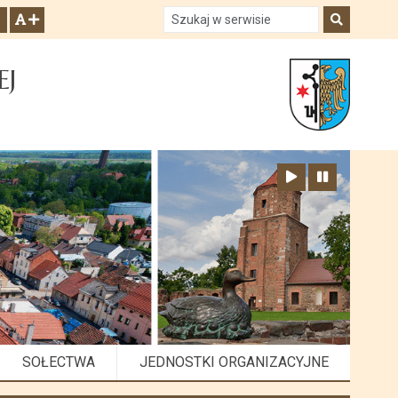
Szukaj w serwisie
Szukaj
zwiększ czcionkę
EJ
Zatrzymaj animację
Odtwórz animację
SOŁECTWA
JEDNOSTKI ORGANIZACYJNE