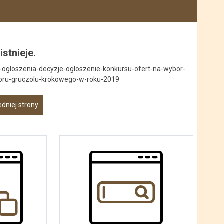
istnieje.
y-ogloszenia-decyzje-ogloszenie-konkursu-ofert-na-wybor-
woru-gruczolu-krokowego-w-roku-2019
dniej strony