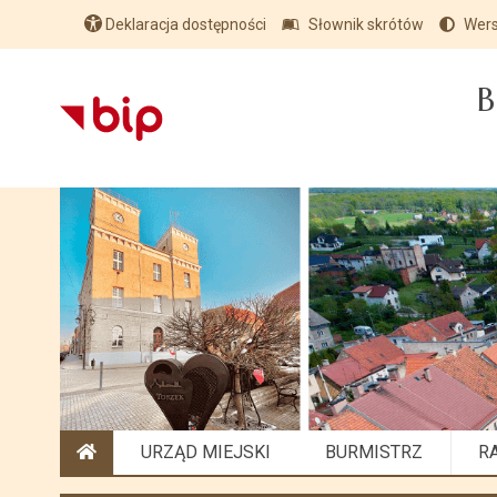
Deklaracja dostępności
Słownik skrótów
Wers
B
URZĄD MIEJSKI
BURMISTRZ
R
STRONA GŁÓWNA