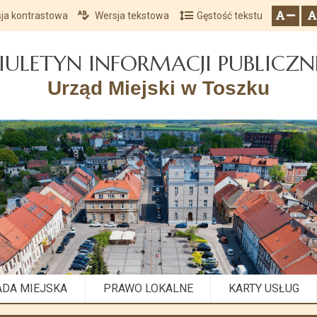
ja kontrastowa
Wersja tekstowa
Gęstość tekstu
Przejdź do głównego menu
Przejdź do mapy serwisu
Przejdź do treści
zresetuj
zmniejsz czcionkę
IULETYN INFORMACJI PUBLICZN
Urząd Miejski w Toszku
ADA MIEJSKA
PRAWO LOKALNE
KARTY USŁUG