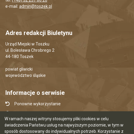
tel.
(+48) 32 237 80 20
e-mail:
admin@toszek.pl
Adres redakcji Biuletynu
Urząd Miejski w Toszku
ul. Bolesława Chrobrego 2
44-180 Toszek
powiat gliwicki
województwo śląskie
Informacje o serwisie
Ponowne wykorzystanie
Udostępnianie informacji publicznej
W ramach naszej witryny stosujemy pliki cookies w celu
Mapa serwisu
świadczenia Państwu usług na najwyższym poziomie, w tym w
sposób dostosowany do indywidualnych potrzeb. Korzystanie z
Instrukcja obsługi