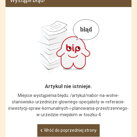
Wystąpił błąd!
Artykuł nie istnieje.
Miejsce wystąpienia błędu: /artykul/nabor-na-wolne-
stanowisko-urzednicze-glownego-specjalisty-w-referacie-
inwestycji-spraw-komunalnych-i-planowania-przestrzennego-
w-urzedzie-miejskim-w-toszku-4
Wróć do poprzedniej strony