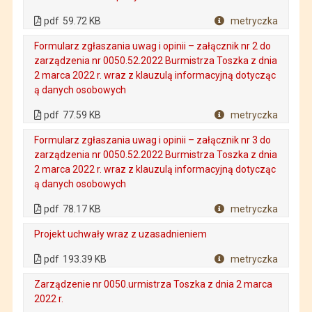
. Plik w formacie: pdf
. Rozmiar pliku: 59.72 KB
. Otwiera się w nowej karcie.
pdf
59.72 KB
metryczka
Plik w formacie
Formularz zgłaszania uwag i opinii – załącznik nr 2 do
zarządzenia nr 0050.52.2022 Burmistrza Toszka z dnia
2 marca 2022 r. wraz z klauzulą informacyjną dotycząc
ą danych osobowych
. Plik w formacie: pdf
. Rozmiar pliku: 77.59 KB
. Otwiera się w nowej karcie.
pdf
77.59 KB
metryczka
Plik w formacie
Formularz zgłaszania uwag i opinii – załącznik nr 3 do
zarządzenia nr 0050.52.2022 Burmistrza Toszka z dnia
2 marca 2022 r. wraz z klauzulą informacyjną dotycząc
ą danych osobowych
. Plik w formacie: pdf
. Rozmiar pliku: 78.17 KB
. Otwiera się w nowej karcie.
pdf
78.17 KB
metryczka
Plik w formacie
Projekt uchwały wraz z uzasadnieniem
. Plik w formacie: pdf
. Rozmiar pliku: 193.39 KB
. Otwiera się w nowej karcie.
pdf
193.39 KB
metryczka
Plik w formacie
Zarządzenie nr 0050.urmistrza Toszka z dnia 2 marca
2022 r.