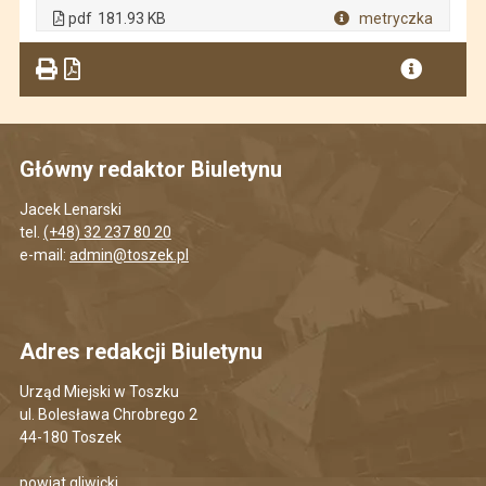
. Plik w formacie: pdf
. Rozmiar pliku: 181.93 KB
. Otwiera się w nowej karcie.
pdf
181.93 KB
metryczka
Plik w formacie
Główny redaktor Biuletynu
Jacek Lenarski
tel.
(+48) 32 237 80 20
e-mail:
admin@toszek.pl
Adres redakcji Biuletynu
Urząd Miejski w Toszku
ul. Bolesława Chrobrego 2
44-180 Toszek
powiat gliwicki