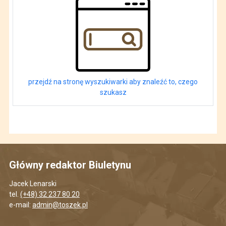
przejdź na stronę wyszukiwarki aby znaleźć to, czego
szukasz
Główny redaktor Biuletynu
Jacek Lenarski
tel.
(+48) 32 237 80 20
e-mail:
admin@toszek.pl