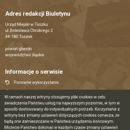
Adres redakcji Biuletynu
Urząd Miejski w Toszku
ul. Bolesława Chrobrego 2
44-180 Toszek
powiat gliwicki
województwo śląskie
Informacje o serwisie
Ponowne wykorzystanie
Udostępnianie informacji publicznej
W ramach naszej witryny stosujemy pliki cookies w celu
Mapa serwisu
świadczenia Państwu usług na najwyższym poziomie, w tym w
sposób dostosowany do indywidualnych potrzeb. Korzystanie z
Instrukcja obsługi
witryny bez zmiany ustawień dotyczących cookies oznacza, że
Statystyki oglądalności
będą one zamieszczane w Państwa urządzeniu końcowym.
Możecie Państwo dokonać w każdym czasie zmiany ustawień
Ostatnia aktualizacja BIP: 07.08.2026 12:50